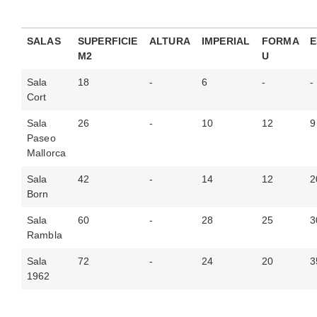
SALAS
SUPERFICIE
ALTURA
IMPERIAL
FORMA
E
M2
U
Sala
18
-
6
-
-
Cort
Sala
26
-
10
12
9
Paseo
Mallorca
Sala
42
-
14
12
2
Born
Sala
60
-
28
25
3
Rambla
Sala
72
-
24
20
3
1962